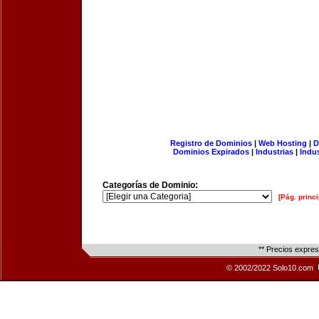
Registro de Dominios
|
Web Hosting
|
D
Dominios Expirados
|
Industrias
|
Indu
Categorías de Dominio:
[Pág. princi
** Precios expre
© 2002/2022 Solo10.com