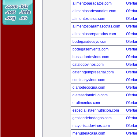
alimentoparagatos.com
Oferta
alimentosartesanales.com
Oferta
alimentoslistos.com
Oferta
alimentosparamascotas.com
Oferta
alimentospreparados.com
Oferta
bodegasdecuyo.com
Oferta
bodegasenventa.com
Oferta
buscadordevinos.com
Oferta
catalogovinos.com
Oferta
cateringempresarial.com
Oferta
comidasyvinos.com
Oferta
diariodecocina.com
Oferta
dietasadomicilio.com
Oferta
e-alimentos.com
Oferta
especialistaennutricion.com
Oferta
gestiondebodegas.com
Oferta
mayoristadevinos.com
Oferta
menudelacasa.com
Oferta