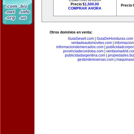
COMPRAR AHORA
Precio $
1,500.00
Precio 
COMPRAR AHORA
Otros dominios en venta:
GuiaGesell.com
|
GuiaDeHonduras.com
ventadeautomoviles.com
|
informacio
informaciondemercados.com
|
publicidadcorpor
provinciadecordoba.com
|
ventasmadrid.c
publicidadargentina.com
|
propiedades.bi
gestordereservas.com
|
maquinasd