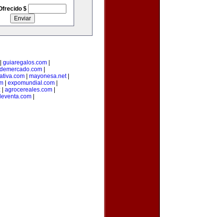
Ofrecido $
|
guiaregalos.com
|
ndemercado.com
|
ativa.com
|
mayonesa.net
|
om
|
expomundial.com
|
z
|
agrocereales.com
|
eventa.com
|