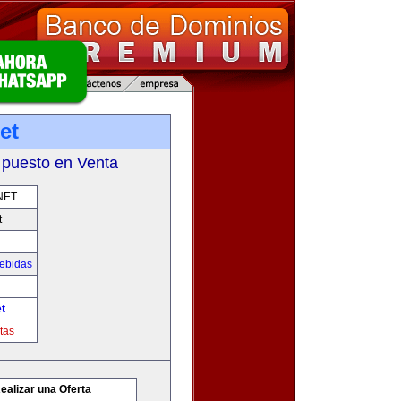
et
 puesto en Venta
NET
t
Bebidas
t
tas
ealizar una Oferta