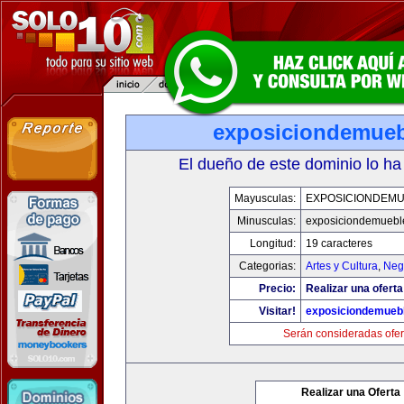
exposiciondemue
El dueño de este dominio lo ha
Mayusculas:
EXPOSICIONDEM
Minusculas:
exposiciondemuebl
Longitud:
19 caracteres
Categorias:
Artes y Cultura
,
Neg
Precio:
Realizar una oferta
Visitar!
exposiciondemueb
Serán consideradas ofer
Realizar una Oferta