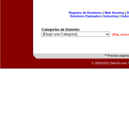
Registro de Dominios
|
Web Hosting
|
D
Dominios Expirados
|
Industrias
|
Indu
Categorías de Dominio:
[Pág. princi
** Precios expre
© 2002/2022 Solo10.com