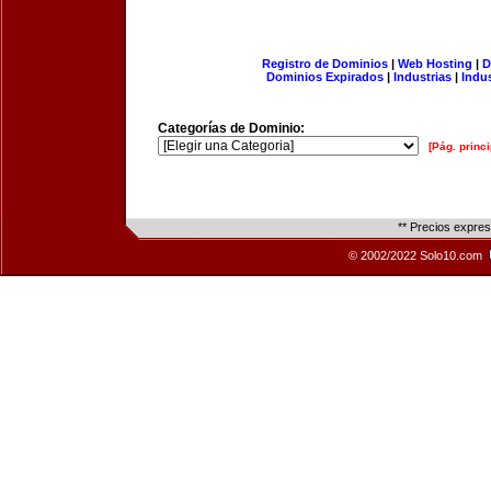
Registro de Dominios
|
Web Hosting
|
D
Dominios Expirados
|
Industrias
|
Indu
Categorías de Dominio:
[Pág. princi
** Precios expre
© 2002/2022 Solo10.com