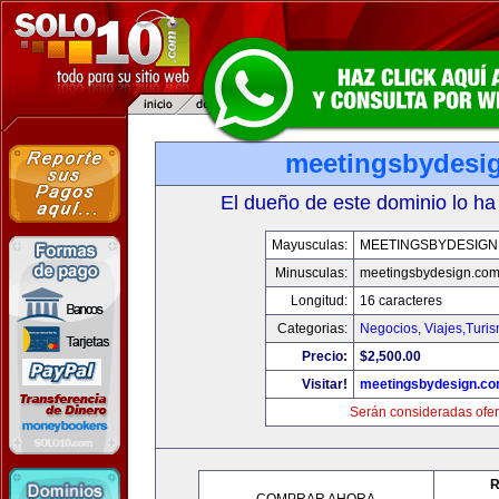
meetingsbydesi
El dueño de este dominio lo ha
Mayusculas:
MEETINGSBYDESIGN
Minusculas:
meetingsbydesign.co
Longitud:
16 caracteres
Categorias:
Negocios
,
Viajes,Turi
Precio:
$2,500.00
Visitar!
meetingsbydesign.c
Serán consideradas ofer
R