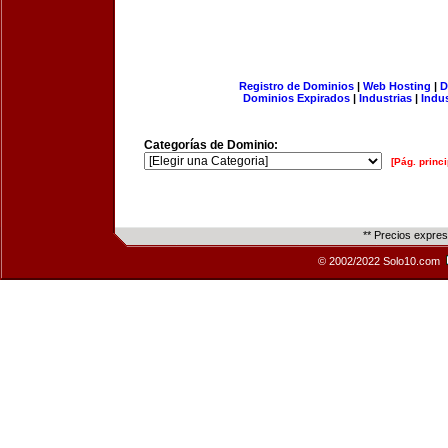
Registro de Dominios
|
Web Hosting
|
D
Dominios Expirados
|
Industrias
|
Indu
Categorías de Dominio:
[Pág. princi
** Precios expre
© 2002/2022 Solo10.com