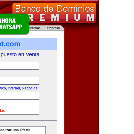
et.com
 puesto en Venta
nico
,
Internet
,
Negocios
tas
ealizar una Oferta