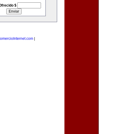
Ofrecido $
omercioInternet.com
|