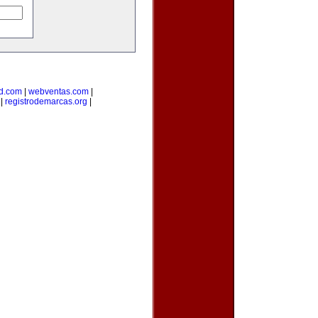
d.com
|
webventas.com
|
|
registrodemarcas.org
|