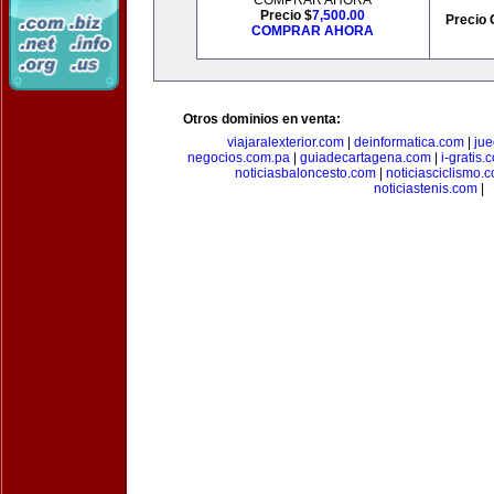
COMPRAR AHORA
Precio $
7,500.00
Precio 
COMPRAR AHORA
Otros dominios en venta:
viajaralexterior.com
|
deinformatica.com
|
ju
negocios.com.pa
|
guiadecartagena.com
|
i-gratis.
noticiasbaloncesto.com
|
noticiasciclismo.
noticiastenis.com
|