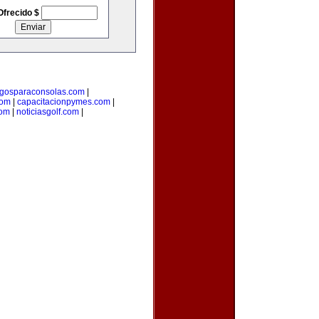
Ofrecido $
egosparaconsolas.com
|
com
|
capacitacionpymes.com
|
com
|
noticiasgolf.com
|