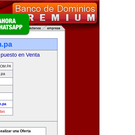
m.pa
 puesto en Venta
OM.PA
.pa
m.pa
tas
ealizar una Oferta