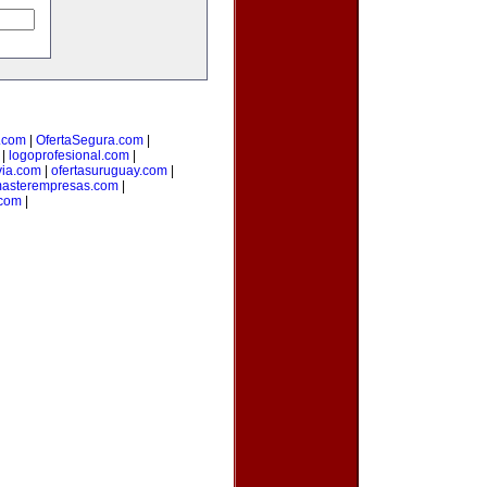
.com
|
OfertaSegura.com
|
|
logoprofesional.com
|
via.com
|
ofertasuruguay.com
|
asterempresas.com
|
com
|