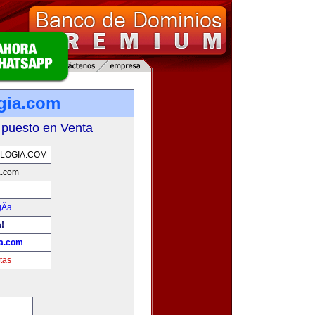
gia.com
 puesto en Venta
LOGIA.COM
a.com
Ã­a
a!
ia.com
tas