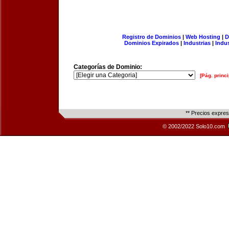
Registro de Dominios
|
Web Hosting
|
D
Dominios Expirados
|
Industrias
|
Indu
Categorías de Dominio:
[Pág. princi
** Precios expre
© 2002/2022 Solo10.com