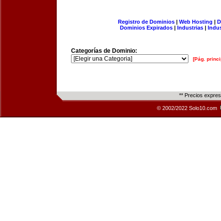
Registro de Dominios
|
Web Hosting
|
D
Dominios Expirados
|
Industrias
|
Indu
Categorías de Dominio:
[Pág. princi
** Precios expre
© 2002/2022 Solo10.com