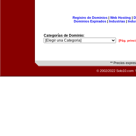
Registro de Dominios
|
Web Hosting
|
D
Dominios Expirados
|
Industrias
|
Indu
Categorías de Dominio:
[Pág. princi
** Precios expre
© 2002/2022 Solo10.com