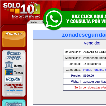
zonadesegurid
Vendido!
Mayusculas:
ZONADESEGUR
Minusculas:
zonadesegurida
Longitud:
15 caracteres
Categorias:
Hogar
,
Portales
,
Precio:
$990.00
Visitar!
zonadesegurida
Serán consideradas ofer