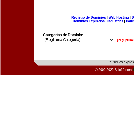
Registro de Dominios
|
Web Hosting
|
D
Dominios Expirados
|
Industrias
|
Indu
Categorías de Dominio:
[Pág. princi
** Precios expre
© 2002/2022 Solo10.com