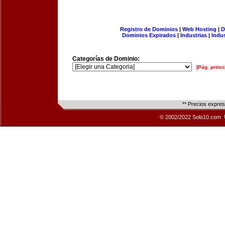
Registro de Dominios
|
Web Hosting
|
D
Dominios Expirados
|
Industrias
|
Indu
Categorías de Dominio:
[Pág. princi
** Precios expre
© 2002/2022 Solo10.com