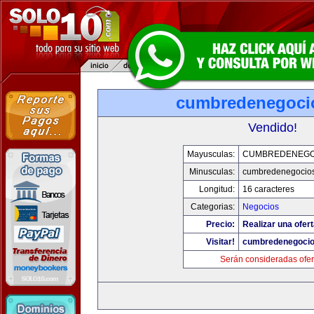
cumbredenegoci
Vendido!
Mayusculas:
CUMBREDENEGO
Minusculas:
cumbredenegocio
Longitud:
16 caracteres
Categorias:
Negocios
Precio:
Realizar una ofert
Visitar!
cumbredenegoci
Serán consideradas ofer